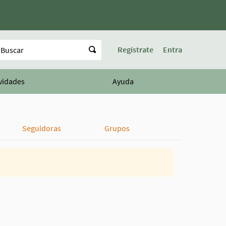
uscar
Regístrate
Entra
vidades
Ayuda
Seguidoras
Grupos