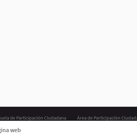
uela de Participación Ciudadana
Área de Participación Ciuda
CURSO LENGUAJE DE SIGNOS ESPAÑOLA A1.2. (PRESENCIAL)
ágina web
Descargar ficheros de datos abiertos
Configuración de cookie