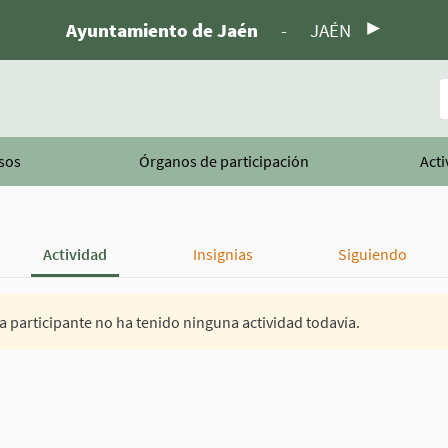
Ayuntamiento de Jaén
-
JAÉN
B
sos
Órganos de participación
Acti
Actividad
Insignias
Siguiendo
a participante no ha tenido ninguna actividad todavía.