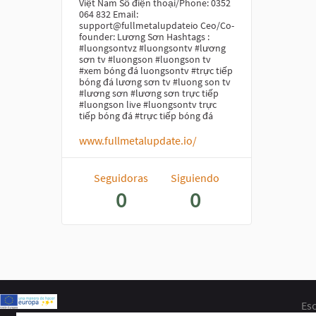
Việt Nam Số điện thoại/Phone: 0352
064 832 Email:
support@fullmetalupdateio Ceo/Co-
founder: Lương Sơn Hashtags :
#luongsontvz #luongsontv #lương
sơn tv #luongson #luongson tv
#xem bóng đá luongsontv #trực tiếp
bóng đá lương sơn tv #luong son tv
#lương sơn #lương sơn trực tiếp
#luongson live #luongsontv trực
tiếp bóng đá #trực tiếp bóng đá
www.fullmetalupdate.io/
Seguidoras
Siguiendo
0
0
Esc