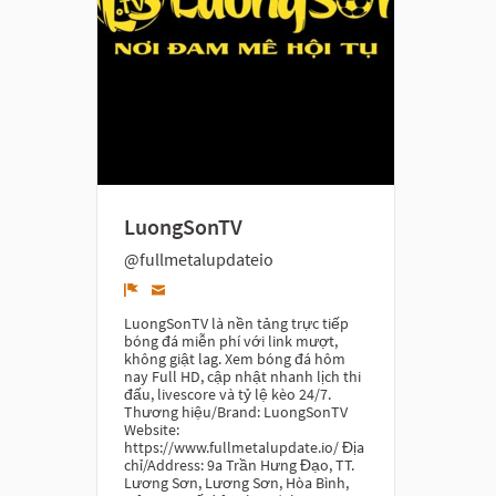
LuongSonTV
@fullmetalupdateio
Denunciar
LuongSonTV là nền tảng trực tiếp
bóng đá miễn phí với link mượt,
không giật lag. Xem bóng đá hôm
nay Full HD, cập nhật nhanh lịch thi
đấu, livescore và tỷ lệ kèo 24/7.
Thương hiệu/Brand: LuongSonTV
Website:
https://www.fullmetalupdate.io/ Địa
chỉ/Address: 9a Trần Hưng Đạo, TT.
Lương Sơn, Lương Sơn, Hòa Bình,