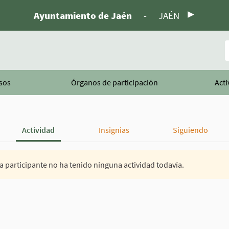
Ayuntamiento de Jaén
-
JAÉN
B
sos
Órganos de participación
Acti
Actividad
Insignias
Siguiendo
a participante no ha tenido ninguna actividad todavía.