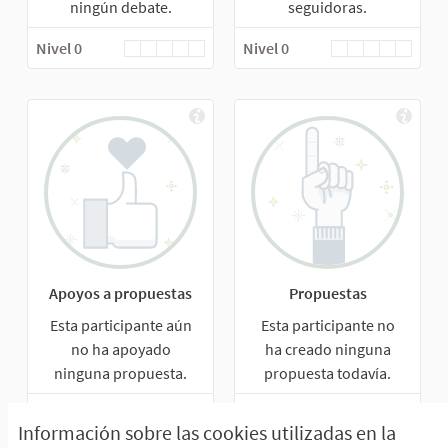
ningún debate.
seguidoras.
Nivel 0
Nivel 0
Apoyos a propuestas
Propuestas
Esta participante aún
Esta participante no
no ha apoyado
ha creado ninguna
ninguna propuesta.
propuesta todavía.
Nivel 0
Nivel 0
Información sobre las cookies utilizadas en la