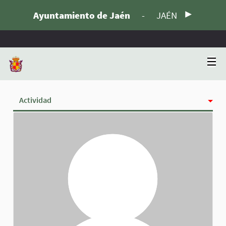
Ayuntamiento de Jaén
-
JAÉN
Actividad
Insignias
Siguiendo
Seguidoras
Grupos