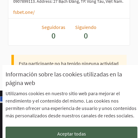
0907899113. Address: 27 Bạch Đằng, TP. Vũng Tàu, Việt Nam.
fsbet.one/
Seguidoras
Siguiendo
0
0
Esta participante no ha tenido ninguna actividad
todavía.
Información sobre las cookies utilizadas en la
página web
Utilizamos cookies en nuestro sitio web para mejorar el
rendimiento y el contenido del mismo. Las cookies nos
permiten ofrecer una experiencia de usuario y unos contenidos
Escuela de Participación Ciudadana
más personalizados desde nuestros canales de redes sociales.
Área de Participación Ciudadana
CURSO LENGUAJE DE SIGNOS ESPAÑOLA A1.2. (PRESENCIAL)
Descargar ficheros de datos abiertos
Aceptar todas