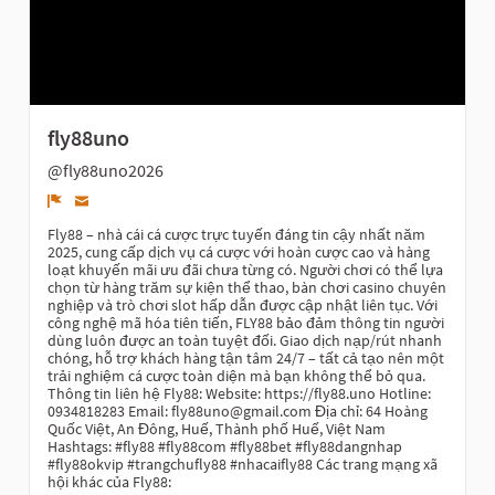
fly88uno
@fly88uno2026
Denunciar
Fly88 – nhà cái cá cược trực tuyến đáng tin cậy nhất năm
2025, cung cấp dịch vụ cá cược với hoàn cược cao và hàng
loạt khuyến mãi ưu đãi chưa từng có. Người chơi có thể lựa
chọn từ hàng trăm sự kiện thể thao, bàn chơi casino chuyên
nghiệp và trò chơi slot hấp dẫn được cập nhật liên tục. Với
công nghệ mã hóa tiên tiến, FLY88 bảo đảm thông tin người
dùng luôn được an toàn tuyệt đối. Giao dịch nạp/rút nhanh
chóng, hỗ trợ khách hàng tận tâm 24/7 – tất cả tạo nên một
trải nghiệm cá cược toàn diện mà bạn không thể bỏ qua.
Thông tin liên hệ Fly88: Website: https://fly88.uno Hotline:
0934818283 Email: fly88uno@gmail.com Địa chỉ: 64 Hoàng
Quốc Việt, An Đông, Huế, Thành phố Huế, Việt Nam
Hashtags: #fly88 #fly88com #fly88bet #fly88dangnhap
#fly88okvip #trangchufly88 #nhacaifly88 Các trang mạng xã
hội khác của Fly88: