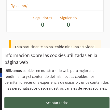
fly88.uno/
Seguidoras
Siguiendo
0
0
Esta participante no ha tenido ninguna actividad
todavía.
Información sobre las cookies utilizadas en la
página web
Utilizamos cookies en nuestro sitio web para mejorar el
rendimiento y el contenido del mismo. Las cookies nos
permiten ofrecer una experiencia de usuario y unos contenidos
Escuela de Participación Ciudadana
más personalizados desde nuestros canales de redes sociales.
Área de Participación Ciudadana
CURSO LENGUAJE DE SIGNOS ESPAÑOLA A1.2. (PRESENCIAL)
Descargar ficheros de datos abiertos
Aceptar todas
Configuración de cookies