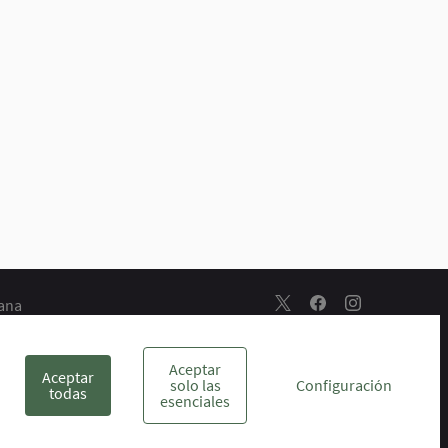
dana
Escuela de Participación 
Escuela de Particip
Escuela de Par
s
Aceptar
Aceptar
solo las
Configuración
todas
esenciales