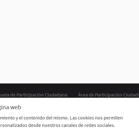
uela de Participación Ciudadana
Área de Participación Ciuda
CURSO LENGUAJE DE SIGNOS ESPAÑOLA A1.2. (PRESENCIAL)
ágina web
Descargar ficheros de datos abiertos
Configuración de cookie
imiento y el contenido del mismo. Las cookies nos permiten
rsonalizados desde nuestros canales de redes sociales.
 externo)