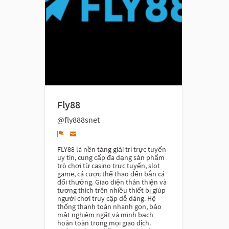
Fly88
@fly888snet
Denunciar
FLY88 là nền tảng giải trí trực tuyến
uy tín, cung cấp đa dạng sản phẩm
trò chơi từ casino trực tuyến, slot
game, cá cược thể thao đến bắn cá
đổi thưởng. Giao diện thân thiện và
tương thích trên nhiều thiết bị giúp
người chơi truy cập dễ dàng. Hệ
thống thanh toán nhanh gọn, bảo
mật nghiêm ngặt và minh bạch
hoàn toàn trong mọi giao dịch.