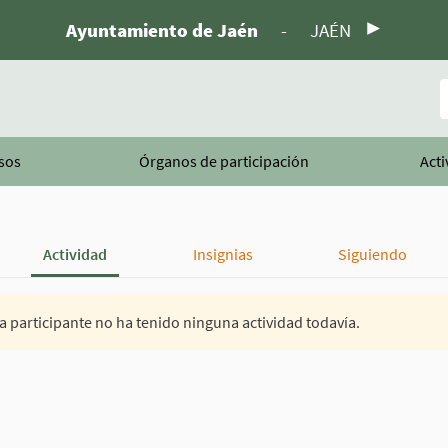
Ayuntamiento de Jaén
-
JAÉN
B
sos
Órganos de participación
Acti
Actividad
Insignias
Siguiendo
a participante no ha tenido ninguna actividad todavía.