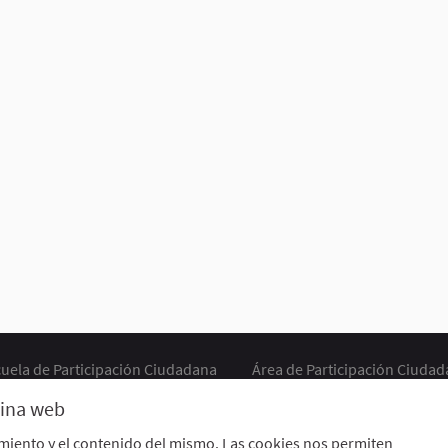
uela de Participación Ciudadana
Área de Participación Ciuda
CURSO LENGUAJE DE SIGNOS ESPAÑOLA A1.2. (PRESENCIAL)
gina web
Descargar ficheros de datos abiertos
Configuración de cookie
imiento y el contenido del mismo. Las cookies nos permiten