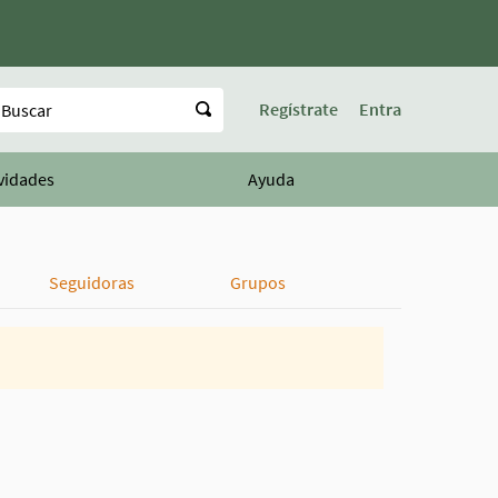
uscar
Regístrate
Entra
vidades
Ayuda
Seguidoras
Grupos