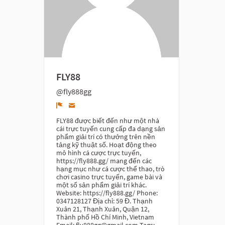
FLY88
@fly888gg
Denunciar
FLY88 được biết đến như một nhà
cái trực tuyến cung cấp đa dạng sản
phẩm giải trí có thưởng trên nền
tảng kỹ thuật số. Hoạt động theo
mô hình cá cược trực tuyến,
https://fly888.gg/ mang đến các
hạng mục như cá cược thể thao, trò
chơi casino trực tuyến, game bài và
một số sản phẩm giải trí khác.
Website: https://fly888.gg/ Phone:
0347128127 Địa chỉ: 59 Đ. Thạnh
Xuân 21, Thạnh Xuân, Quận 12,
Thành phố Hồ Chí Minh, Vietnam