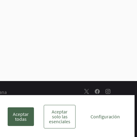
dana
Escuela de Participación 
Escuela de Particip
Escuela de Par
s
Aceptar
Aceptar
solo las
Configuración
todas
esenciales