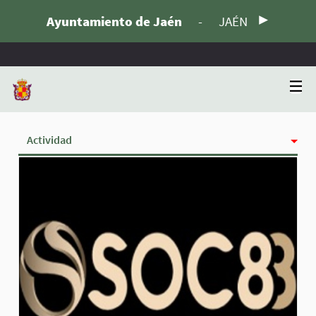
Ayuntamiento de Jaén
-
JAÉN
Actividad
Insignias
Siguiendo
Seguidoras
Grupos