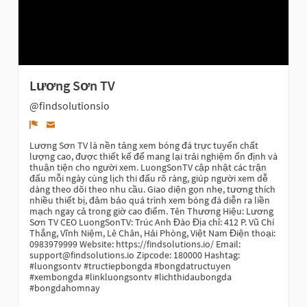
Lương Sơn TV
@findsolutionsio
Denunciar
Lương Sơn TV là nền tảng xem bóng đá trực tuyến chất
lượng cao, được thiết kế để mang lại trải nghiệm ổn định và
thuận tiện cho người xem. LuongSonTV cập nhật các trận
đấu mỗi ngày cùng lịch thi đấu rõ ràng, giúp người xem dễ
dàng theo dõi theo nhu cầu. Giao diện gọn nhẹ, tương thích
nhiều thiết bị, đảm bảo quá trình xem bóng đá diễn ra liền
mạch ngay cả trong giờ cao điểm. Tên Thương Hiệu: Lương
Sơn TV CEO LuongSonTV: Trúc Anh Đào Địa chỉ: 412 P. Vũ Chí
Thắng, Vĩnh Niệm, Lê Chân, Hải Phòng, Việt Nam Điện thoại:
0983979999 Website: https://findsolutions.io/ Email:
support@findsolutions.io Zipcode: 180000 Hashtag:
#luongsontv #tructiepbongda #bongdatructuyen
#xembongda #linkluongsontv #lichthidaubongda
#bongdahomnay