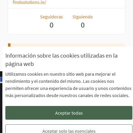
findsolutions.io/
Seguidoras
Siguiendo
0
0
Aún no perteneces a ningún grupo.
Información sobre las cookies utilizadas en la
página web
Utilizamos cookies en nuestro sitio web para mejorar el
rendimiento y el contenido del mismo. Las cookies nos
permiten ofrecer una experiencia de usuario y unos contenidos
Escuela de Participación Ciudadana
más personalizados desde nuestros canales de redes sociales.
Área de Participación Ciudadana
CURSO LENGUAJE DE SIGNOS ESPAÑOLA A1.2. (PRESENCIAL)
Descargar ficheros de datos abiertos
Aceptar todas
Configuración de cookies
Escuela de Participación Ciudadana en 
Escuela de Participación Ciudada
Escuela de Participación Ciu
Aceptar solo las esenciales