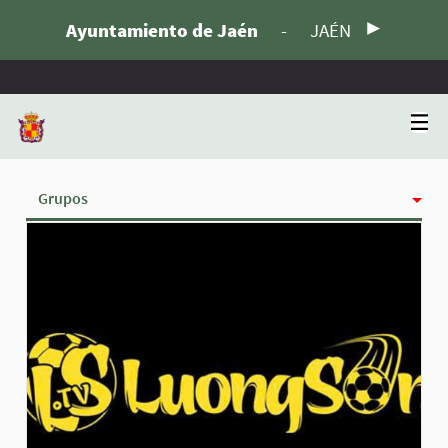
Ayuntamiento de Jaén
-
JAÉN
Grupos
Actividad
Insignias
Siguiendo
Seguidoras