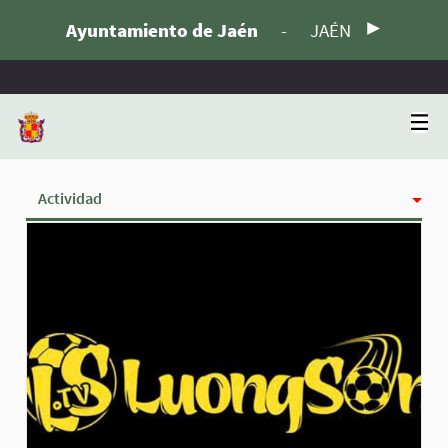
Ayuntamiento de Jaén
-
JAÉN
Actividad
Insignias
Siguiendo
Seguidoras
Grupos