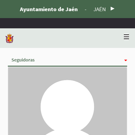
Ayuntamiento de Jaén
-
JAÉN
Seguidoras
Actividad
Insignias
Siguiendo
Grupos