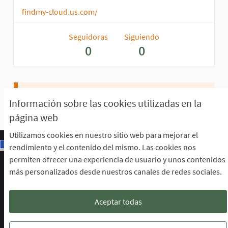
findmy-cloud.us.com/
Seguidoras
Siguiendo
0
0
Aún no hay seguidores.
Información sobre las cookies utilizadas en la
página web
Utilizamos cookies en nuestro sitio web para mejorar el
rendimiento y el contenido del mismo. Las cookies nos
permiten ofrecer una experiencia de usuario y unos contenidos
Escuela de Participación Ciudadana
más personalizados desde nuestros canales de redes sociales.
Área de Participación Ciudadana
CURSO LENGUAJE DE SIGNOS ESPAÑOLA A1.2. (PRESENCIAL)
Descargar ficheros de datos abiertos
Aceptar todas
Configuración de cookies