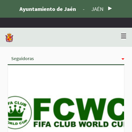
Ayuntamiento de Jaén
-
JAÉN
Seguidoras
Actividad
Insignias
Siguiendo
Grupos