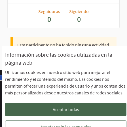
Seguidoras
Siguiendo
0
0
Esta participante no ha tenido ninguna actividad
todavía.
Información sobre las cookies utilizadas en la
página web
Utilizamos cookies en nuestro sitio web para mejorar el
rendimiento y el contenido del mismo. Las cookies nos
permiten ofrecer una experiencia de usuario y unos contenidos
Escuela de Participación Ciudadana
más personalizados desde nuestros canales de redes sociales.
Área de Participación Ciudadana
CURSO LENGUAJE DE SIGNOS ESPAÑOLA A1.2. (PRESENCIAL)
Descargar ficheros de datos abiertos
Aceptar todas
Configuración de cookies
Escuela de Participación Ciudadana en 
Escuela de Participación Ciudada
Escuela de Participación Ciu
Aceptar solo las esenciales