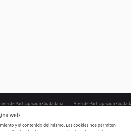
uela de Participación Ciudadana
Área de Participación Ciuda
CURSO LENGUAJE DE SIGNOS ESPAÑOLA A1.2. (PRESENCIAL)
ágina web
Descargar ficheros de datos abiertos
Configuración de cookie
imiento y el contenido del mismo. Las cookies nos permiten