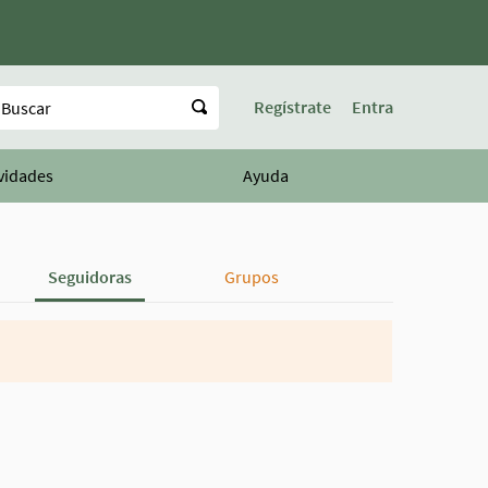
uscar
Regístrate
Entra
vidades
Ayuda
Seguidoras
Grupos