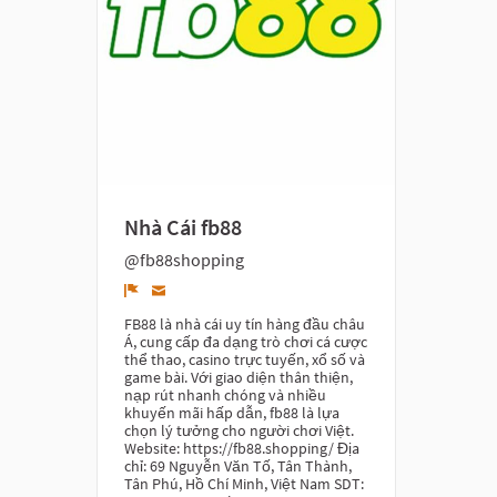
Nhà Cái fb88
@fb88shopping
Denunciar
FB88 là nhà cái uy tín hàng đầu châu
Á, cung cấp đa dạng trò chơi cá cược
thể thao, casino trực tuyến, xổ số và
game bài. Với giao diện thân thiện,
nạp rút nhanh chóng và nhiều
khuyến mãi hấp dẫn, fb88 là lựa
chọn lý tưởng cho người chơi Việt.
Website: https://fb88.shopping/ Địa
chỉ: 69 Nguyễn Văn Tố, Tân Thành,
Tân Phú, Hồ Chí Minh, Việt Nam SDT: