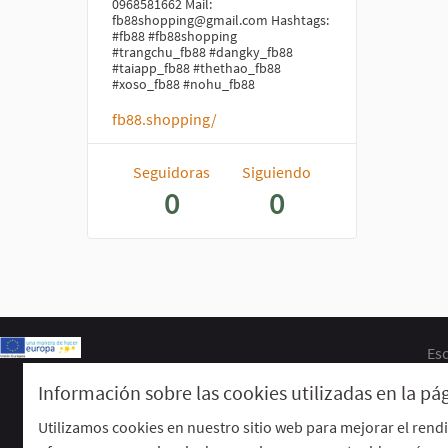
0968581662 Mail:
fb88shopping@gmail.com Hashtags:
#fb88 #fb88shopping
#trangchu_fb88 #dangky_fb88
#taiapp_fb88 #thethao_fb88
#xoso_fb88 #nohu_fb88
fb88.shopping/
Seguidoras
Siguiendo
0
0
Esc
Información sobre las cookies utilizadas en la p
Utilizamos cookies en nuestro sitio web para mejorar el rend