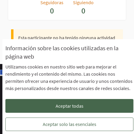
Seguidoras
Siguiendo
0
0
Esta participante no ha tenido ninguna actividad
todavía.
Información sobre las cookies utilizadas en la
página web
Utilizamos cookies en nuestro sitio web para mejorar el
rendimiento y el contenido del mismo. Las cookies nos
permiten ofrecer una experiencia de usuario y unos contenidos
Escuela de Participación Ciudadana
más personalizados desde nuestros canales de redes sociales.
Área de Participación Ciudadana
CURSO LENGUAJE DE SIGNOS ESPAÑOLA A1.2. (PRESENCIAL)
Descargar ficheros de datos abiertos
Aceptar todas
Configuración de cookies
Escuela de Participación Ciudadana en 
Escuela de Participación Ciudada
Escuela de Participación Ciu
Aceptar solo las esenciales