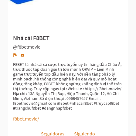
Nhà cái F8BET
@f8betmovie
Denunciar
F8BET là nhà cái cá cược trực tuyến uy tín hàng đầu Châu Á,
trực thuộc tập đoàn giải trí lớn mạnh OKVIP – Liên Minh
game trực tuyến top đầu hiện nay. Với nền tảng pháp lý
minh bạch, hệ thống công nghệ hiện đại và quy mô hoạt
động rộng khắp, F8BET không ngừng khẳng định vị thế trên
thị trường. Truy cập ngay tại : Website : https://f8bet.movie/
Địa chỉ : 13A Nguyễn Thị Búp, Hiệp Thành, Quận 12, Hồ Chí
Minh, Vietnam Số điện thoại : 0968457657 Email :
f8betmovie@gmail.com #f8bet #nhacaif8bet #truycapf8bet
#trangchuf8bet #dangnhapf8bet
f8bet.movie/
Seguidoras
Siguiendo