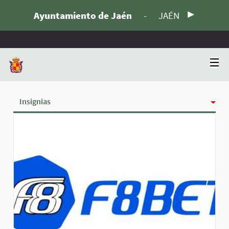
Ayuntamiento de Jaén
-
JAÉN
Insignias
Actividad
Siguiendo
Seguidoras
Grupos