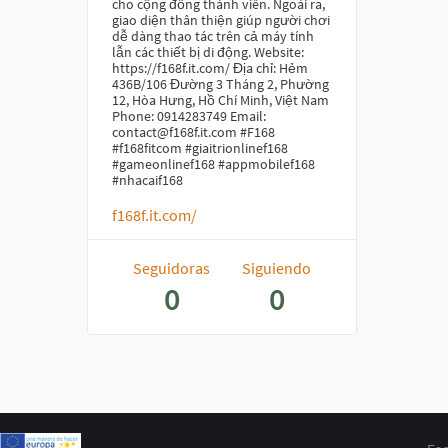
cho cộng đồng thành viên. Ngoài ra,
giao diện thân thiện giúp người chơi
dễ dàng thao tác trên cả máy tính
lẫn các thiết bị di động. Website:
https://f168f.it.com/ Địa chỉ: Hẻm
436B/106 Đường 3 Tháng 2, Phường
12, Hòa Hưng, Hồ Chí Minh, Việt Nam
Phone: 0914283749 Email:
contact@f168f.it.com #F168
#f168fitcom #giaitrionlinef168
#gameonlinef168 #appmobilef168
#nhacaif168
f168f.it.com/
Seguidoras
Siguiendo
0
0