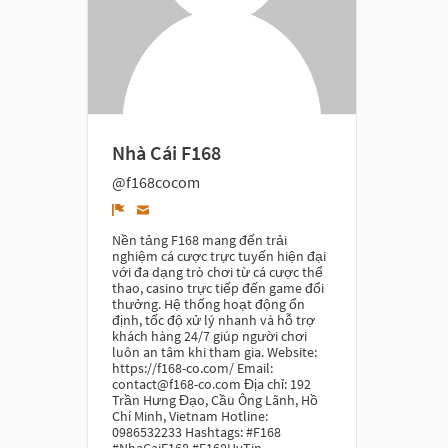
Nhà Cái F168
@f168cocom
Denunciar
Nền tảng F168 mang đến trải
nghiệm cá cược trực tuyến hiện đại
với đa dạng trò chơi từ cá cược thể
thao, casino trực tiếp đến game đổi
thưởng. Hệ thống hoạt động ổn
định, tốc độ xử lý nhanh và hỗ trợ
khách hàng 24/7 giúp người chơi
luôn an tâm khi tham gia. Website:
https://f168-co.com/ Email:
contact@f168-co.com Địa chỉ: 192
Trần Hưng Đạo, Cầu Ông Lãnh, Hồ
Chí Minh, Vietnam Hotline:
0986532233 Hashtags: #F168