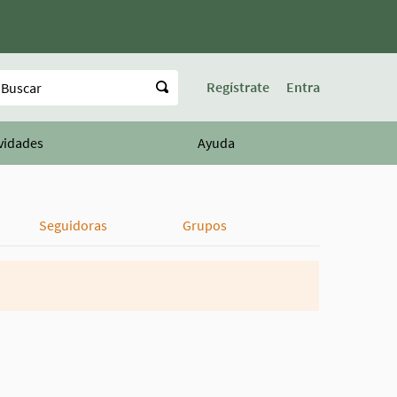
uscar
Regístrate
Entra
vidades
Ayuda
Seguidoras
Grupos