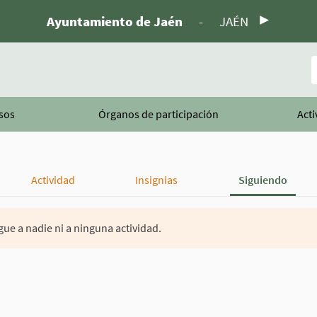
Ayuntamiento de Jaén
-
JAÉN
B
sos
Órganos de participación
Acti
Actividad
Insignias
Siguiendo
gue a nadie ni a ninguna actividad.