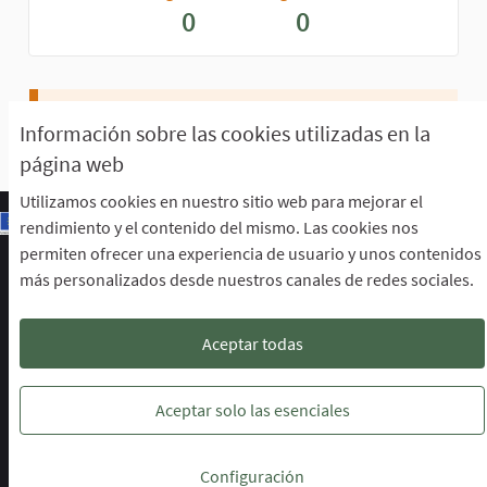
0
0
No sigue a nadie ni a ninguna actividad.
Información sobre las cookies utilizadas en la
página web
Utilizamos cookies en nuestro sitio web para mejorar el
rendimiento y el contenido del mismo. Las cookies nos
permiten ofrecer una experiencia de usuario y unos contenidos
Escuela de Participación Ciudadana
más personalizados desde nuestros canales de redes sociales.
Área de Participación Ciudadana
CURSO LENGUAJE DE SIGNOS ESPAÑOLA A1.2. (PRESENCIAL)
Descargar ficheros de datos abiertos
Aceptar todas
Configuración de cookies
Escuela de Participación Ciudadana en 
Escuela de Participación Ciudada
Escuela de Participación Ciu
Aceptar solo las esenciales
Web creada con
software libre
.
Configuración
(Enlace externo)