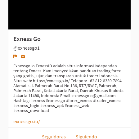
Exness Go
@exnessgo1
Denunciar
Exnessgo.io ExnessID adalah situs informasi independen
tentang Exness. Kami menyediakan panduan trading forex
yang gratis, jujur, dan transparan untuk trader Indonesia.
Situs web: https://exnessgo.io/ Telepon: +62 812-8339-7894
Alamat : Jl. Palmerah Barat No.136, RT.7/RW 7, Palmerah,
Palmerah Barat, Kota Jakarta Barat, Daerah Khusus Ibukota
Jakarta 11480, Indonesia Email: exnessgoio@gmail.com
Hashtag: #exness #exnessgo #forex_exness #trader_exness
#exness_login #exness_apk #exness_web
#exness_download
exnessgo.io/
Seguidoras
Siguiendo