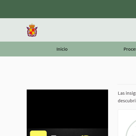
Inicio
Proce
Las insi
descubrir