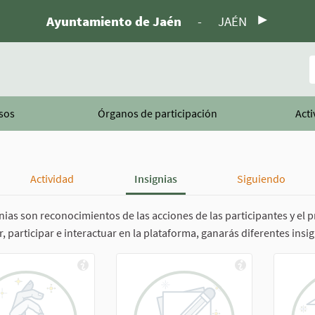
Ayuntamiento de Jaén
-
JAÉN
B
sos
Órganos de participación
Acti
Actividad
Insignias
Siguiendo
gnias son reconocimientos de las acciones de las participantes y el
, participar e interactuar en la plataforma, ganarás diferentes insi