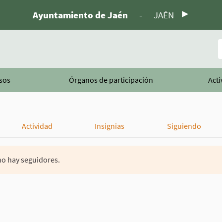
Ayuntamiento de Jaén
-
JAÉN
B
sos
Órganos de participación
Acti
Actividad
Insignias
Siguiendo
o hay seguidores.