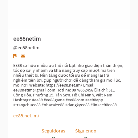
ee88netim
@ee88netim
Denunciar
EE88 sở hữu nhiều ưu thế nổi bật như giao diện thân thiện,
tốc độ xử lý nhanh và khả năng truy cập mượt mà trên
nhiều thiết bị. Nền tảng được tối ưu để mang lại trải
nghiệm tiện lợi, giúp người chơi dễ dàng tham gia mọi lúc,
mọi nơi. Website: https://ee88.net.im/ Email:
ee88netim@gmail.com Hotline: 0978652458 Địa chỉ: 511
Cộng Hòa, Phường 15, Tân Sơn, Hồ Chí Minh, Việt Nam
Hashtags: #ee88 #ee88game #ee88com #ee88app
#trangchuee88 #nhacaiee88 #dangkyee88 #linkee88ee88
ee88.net.im/
Seguidoras
Siguiendo