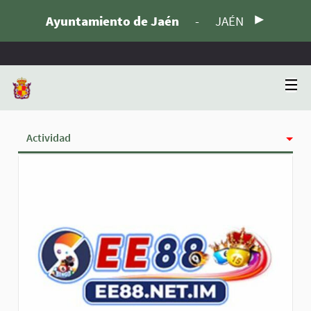
Ayuntamiento de Jaén
-
JAÉN
Actividad
Insignias
Siguiendo
Seguidoras
Grupos