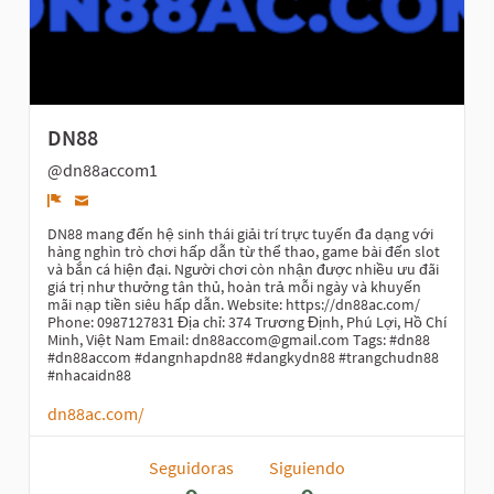
DN88
@dn88accom1
Denunciar
DN88 mang đến hệ sinh thái giải trí trực tuyến đa dạng với
hàng nghìn trò chơi hấp dẫn từ thể thao, game bài đến slot
và bắn cá hiện đại. Người chơi còn nhận được nhiều ưu đãi
giá trị như thưởng tân thủ, hoàn trả mỗi ngày và khuyến
mãi nạp tiền siêu hấp dẫn. Website: https://dn88ac.com/
Phone: 0987127831 Địa chỉ: 374 Trương Định, Phú Lợi, Hồ Chí
Minh, Việt Nam Email: dn88accom@gmail.com Tags: #dn88
#dn88accom #dangnhapdn88 #dangkydn88 #trangchudn88
#nhacaidn88
dn88ac.com/
Seguidoras
Siguiendo