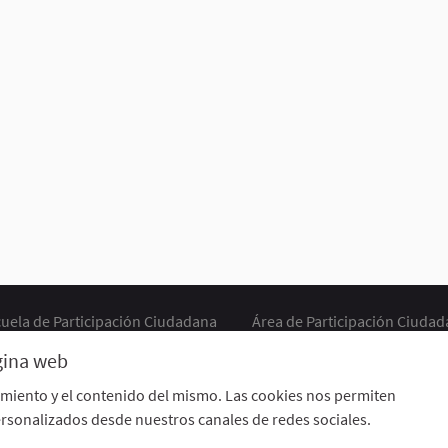
uela de Participación Ciudadana
Área de Participación Ciuda
CURSO LENGUAJE DE SIGNOS ESPAÑOLA A1.2. (PRESENCIAL)
ágina web
Descargar ficheros de datos abiertos
Configuración de cookie
imiento y el contenido del mismo. Las cookies nos permiten
rsonalizados desde nuestros canales de redes sociales.
 externo)