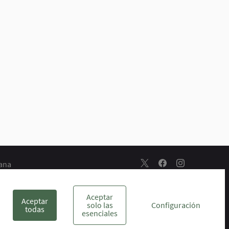
dana
Escuela de Participación 
Escuela de Particip
Escuela de Par
s
Aceptar
Aceptar
solo las
Configuración
todas
esenciales