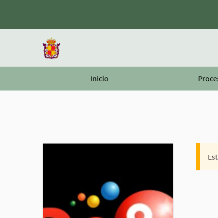
Inicio
Proce
Est