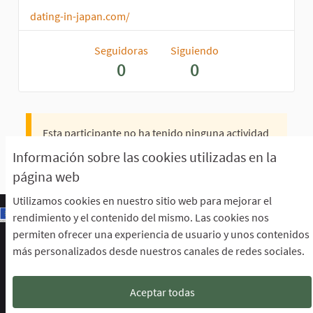
dating-in-japan.com/
Seguidoras
Siguiendo
0
0
Esta participante no ha tenido ninguna actividad
todavía.
Información sobre las cookies utilizadas en la
página web
Utilizamos cookies en nuestro sitio web para mejorar el
rendimiento y el contenido del mismo. Las cookies nos
permiten ofrecer una experiencia de usuario y unos contenidos
Escuela de Participación Ciudadana
más personalizados desde nuestros canales de redes sociales.
Área de Participación Ciudadana
CURSO LENGUAJE DE SIGNOS ESPAÑOLA A1.2. (PRESENCIAL)
Descargar ficheros de datos abiertos
Aceptar todas
Configuración de cookies