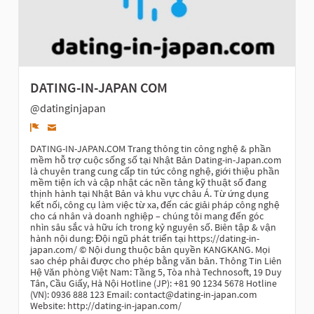
DATING-IN-JAPAN COM
@datinginjapan
Denunciar
DATING-IN-JAPAN.COM Trang thông tin công nghệ & phần
mềm hỗ trợ cuộc sống số tại Nhật Bản Dating-in-Japan.com
là chuyên trang cung cấp tin tức công nghệ, giới thiệu phần
mềm tiện ích và cập nhật các nền tảng kỹ thuật số đang
thịnh hành tại Nhật Bản và khu vực châu Á. Từ ứng dụng
kết nối, công cụ làm việc từ xa, đến các giải pháp công nghệ
cho cá nhân và doanh nghiệp – chúng tôi mang đến góc
nhìn sâu sắc và hữu ích trong kỷ nguyên số. Biên tập & vận
hành nội dung: Đội ngũ phát triển tại https://dating-in-
japan.com/ © Nội dung thuộc bản quyền KANGKANG. Mọi
sao chép phải được cho phép bằng văn bản. Thông Tin Liên
Hệ Văn phòng Việt Nam: Tầng 5, Tòa nhà Technosoft, 19 Duy
Tân, Cầu Giấy, Hà Nội Hotline (JP): +81 90 1234 5678 Hotline
(VN): 0936 888 123 Email: contact@dating-in-japan.com
Website: http://dating-in-japan.com/