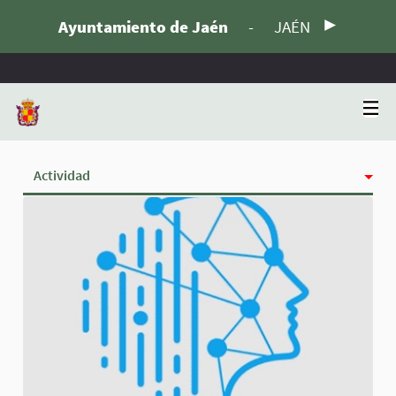
Ayuntamiento de Jaén
-
JAÉN
Actividad
Insignias
Siguiendo
Seguidoras
Grupos