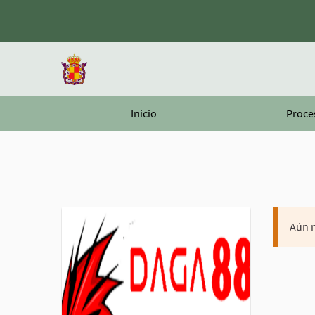
Inicio
Proce
Aún n