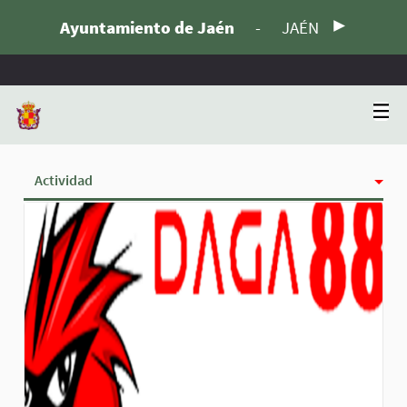
Ayuntamiento de Jaén
-
JAÉN
Actividad
Insignias
Siguiendo
Seguidoras
Grupos