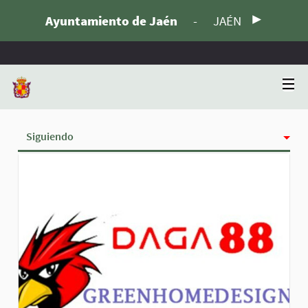
Ayuntamiento de Jaén
-
JAÉN
Siguiendo
Actividad
Insignias
Seguidoras
Grupos