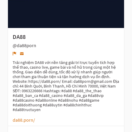
DA88
@da88porn
Denunciar
Trải nghiệm DA88 với nền tảng giải trí trực tuyến tích hợp
thể thao, casino live, game bài và nổ hũ trong cùng một hệ
thống. Giao diện dễ dùng, tốc độ xử lý nhanh giúp người
chơi tham gia thuận tiện và tận hưởng dịch vụ ổn định.
Website: https://da88.porn/ Email: da88porn@gmail.com Địa
chỉ: 44 Bình Quới, Bình Thạnh, Hồ Chí Minh 70000, Việt Nam
SĐT: 0963226666 Hashtags: #da88 #da88_the_thao
#da88_ban_ca #da88_casino #da88_da_ga #da88vip
#da88casino #da88online #da88nohu #da88game
#da88doithuong #da88uytin #da88chinhthuc
#da88tructuyen
da88.porn/