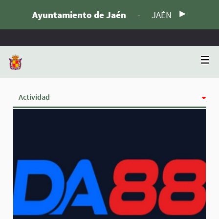
Ayuntamiento de Jaén
-
JAÉN
Actividad
Insignias
Siguiendo
Seguidoras
Grupos