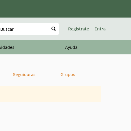
uscar
Regístrate
Entra
vidades
Ayuda
Seguidoras
Grupos