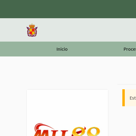
Inicio
Proce
Est