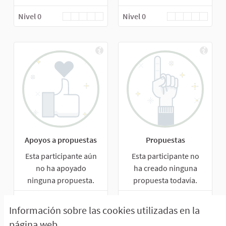
Nivel 0
Nivel 0
Apoyos a propuestas
Propuestas
Esta participante aún
Esta participante no
no ha apoyado
ha creado ninguna
ninguna propuesta.
propuesta todavía.
Nivel 0
Nivel 0
Información sobre las cookies utilizadas en la
página web