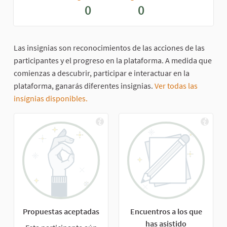
0
0
Las insignias son reconocimientos de las acciones de las
participantes y el progreso en la plataforma. A medida que
comienzas a descubrir, participar e interactuar en la
plataforma, ganarás diferentes insignias.
Ver todas las
insígnias disponibles.
Propuestas aceptadas
Encuentros a los que
has asistido