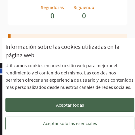
Seguidoras
Siguiendo
0
0
No sigue a nadie ni a ninguna actividad.
Información sobre las cookies utilizadas en la
página web
Utilizamos cookies en nuestro sitio web para mejorar el
rendimiento y el contenido del mismo. Las cookies nos
permiten ofrecer una experiencia de usuario y unos contenidos
Escuela de Participación Ciudadana
más personalizados desde nuestros canales de redes sociales.
Área de Participación Ciudadana
CURSO LENGUAJE DE SIGNOS ESPAÑOLA A1.2. (PRESENCIAL)
Descargar ficheros de datos abiertos
Aceptar todas
Configuración de cookies
Escuela de Participación Ciudadana en 
Escuela de Participación Ciudada
Escuela de Participación Ciu
Aceptar solo las esenciales