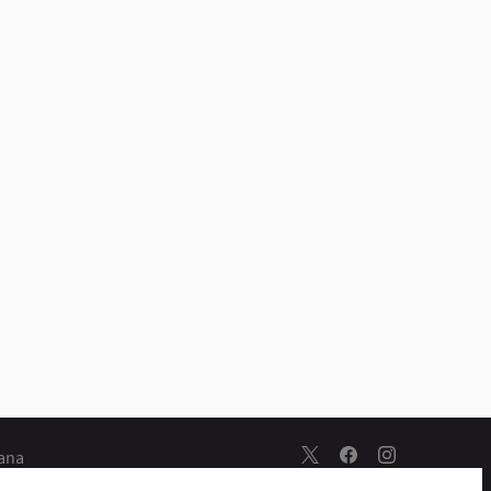
dana
Escuela de Participación 
Escuela de Particip
Escuela de Par