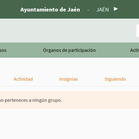
Ayuntamiento de Jaén
-
JAÉN
B
sos
Órganos de participación
Acti
Actividad
Insignias
Siguiendo
o perteneces a ningún grupo.