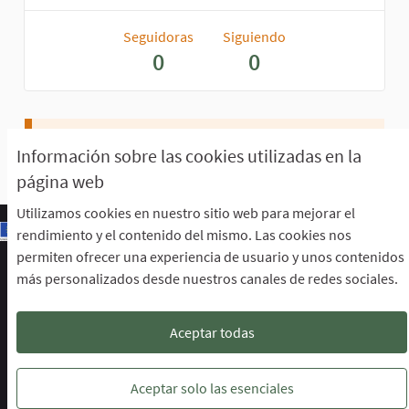
Seguidoras
Siguiendo
0
0
Aún no perteneces a ningún grupo.
Información sobre las cookies utilizadas en la
página web
Utilizamos cookies en nuestro sitio web para mejorar el
rendimiento y el contenido del mismo. Las cookies nos
permiten ofrecer una experiencia de usuario y unos contenidos
Escuela de Participación Ciudadana
más personalizados desde nuestros canales de redes sociales.
Área de Participación Ciudadana
CURSO LENGUAJE DE SIGNOS ESPAÑOLA A1.2. (PRESENCIAL)
Descargar ficheros de datos abiertos
Aceptar todas
Configuración de cookies
Escuela de Participación Ciudadana en 
Escuela de Participación Ciudada
Escuela de Participación Ciu
Aceptar solo las esenciales