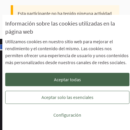
Esta participante no ha tenido ninguna actividad
todavía.
Información sobre las cookies utilizadas en la
página web
Utilizamos cookies en nuestro sitio web para mejorar el
rendimiento y el contenido del mismo. Las cookies nos
permiten ofrecer una experiencia de usuario y unos contenidos
Escuela de Participación Ciudadana
más personalizados desde nuestros canales de redes sociales.
Área de Participación Ciudadana
CURSO LENGUAJE DE SIGNOS ESPAÑOLA A1.2. (PRESENCIAL)
Descargar ficheros de datos abiertos
Aceptar todas
Configuración de cookies
Escuela de Participación Ciudadana en 
Escuela de Participación Ciudada
Escuela de Participación Ciu
Aceptar solo las esenciales
Web creada con
software libre
.
Configuración
(Enlace externo)