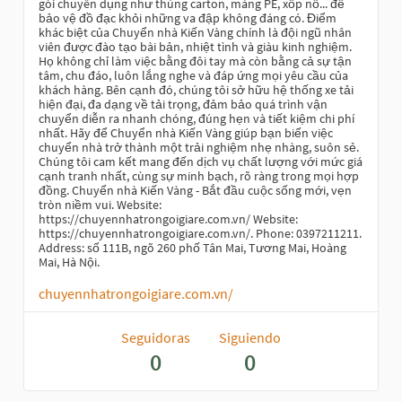
gói chuyên dụng như thùng carton, màng PE, xốp nổ... để
bảo vệ đồ đạc khỏi những va đập không đáng có. Điểm
khác biệt của Chuyển nhà Kiến Vàng chính là đội ngũ nhân
viên được đào tạo bài bản, nhiệt tình và giàu kinh nghiệm.
Họ không chỉ làm việc bằng đôi tay mà còn bằng cả sự tận
tâm, chu đáo, luôn lắng nghe và đáp ứng mọi yêu cầu của
khách hàng. Bên cạnh đó, chúng tôi sở hữu hệ thống xe tải
hiện đại, đa dạng về tải trọng, đảm bảo quá trình vận
chuyển diễn ra nhanh chóng, đúng hẹn và tiết kiệm chi phí
nhất. Hãy để Chuyển nhà Kiến Vàng giúp bạn biến việc
chuyển nhà trở thành một trải nghiệm nhẹ nhàng, suôn sẻ.
Chúng tôi cam kết mang đến dịch vụ chất lượng với mức giá
cạnh tranh nhất, cùng sự minh bạch, rõ ràng trong mọi hợp
đồng. Chuyển nhà Kiến Vàng - Bắt đầu cuộc sống mới, vẹn
tròn niềm vui. Website:
https://chuyennhatrongoigiare.com.vn/ Website:
https://chuyennhatrongoigiare.com.vn/. Phone: 0397211211.
Address: số 111B, ngõ 260 phố Tân Mai, Tương Mai, Hoàng
Mai, Hà Nội.
chuyennhatrongoigiare.com.vn/
Seguidoras
Siguiendo
0
0