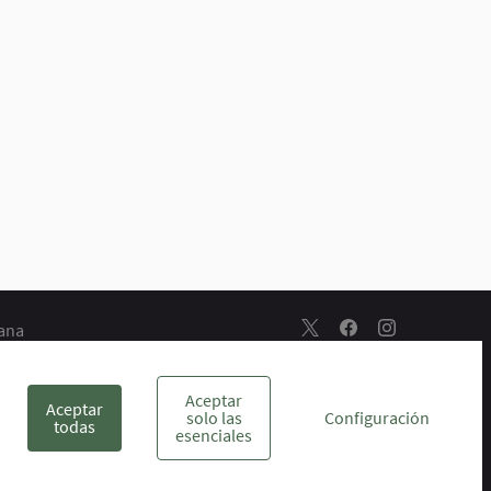
dana
Escuela de Participación 
Escuela de Particip
Escuela de Par
s
Aceptar
Aceptar
solo las
Configuración
todas
esenciales