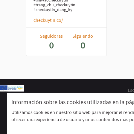
#linkvaocheckuytin
#trang_chu_checkuytin
#checkuytin_dang_ky
checkuytin.co/
Seguidoras
Siguiendo
0
0
Esc
Información sobre las cookies utilizadas en la p
Utilizamos cookies en nuestro sitio web para mejorar el rend
ofrecer una experiencia de usuario y unos contenidos más pe
Web creada con
software libre
.
(Enlace