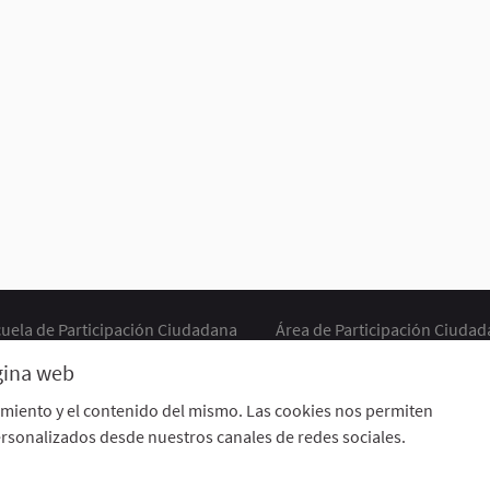
uela de Participación Ciudadana
Área de Participación Ciuda
CURSO LENGUAJE DE SIGNOS ESPAÑOLA A1.2. (PRESENCIAL)
ágina web
Descargar ficheros de datos abiertos
Configuración de cookie
imiento y el contenido del mismo. Las cookies nos permiten
rsonalizados desde nuestros canales de redes sociales.
 externo)