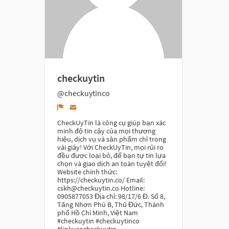
checkuytin
@checkuytinco
Denunciar
CheckUyTin là công cụ giúp bạn xác
minh độ tin cậy của mọi thương
hiệu, dịch vụ và sản phẩm chỉ trong
vài giây! Với CheckUyTin, mọi rủi ro
đều được loại bỏ, để bạn tự tin lựa
chọn và giao dịch an toàn tuyệt đối!
Website chính thức:
https://checkuytin.co/ Email:
cskh@checkuytin.co Hotline:
0905877053 Địa chỉ: 98/17/6 Đ. Số 8,
Tăng Nhơn Phú B, Thủ Đức, Thành
phố Hồ Chí Minh, Việt Nam
#checkuytin #checkuytinco