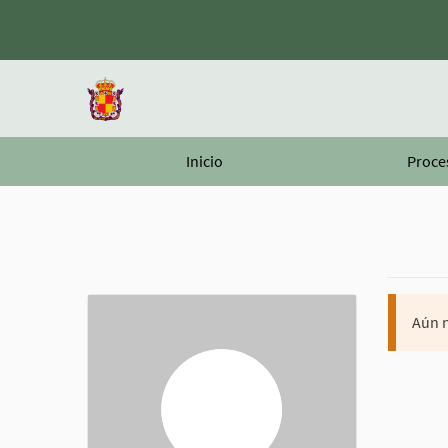
Inicio
Proce
Aún n