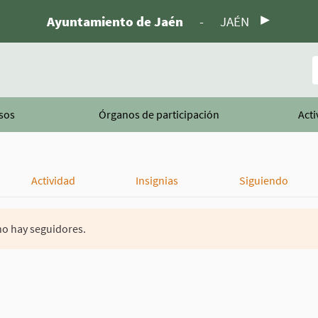
Ayuntamiento de Jaén
-
JAÉN
B
sos
Órganos de participación
Acti
Actividad
Insignias
Siguiendo
o hay seguidores.