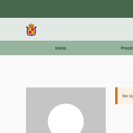
Inicio
Proce
No si