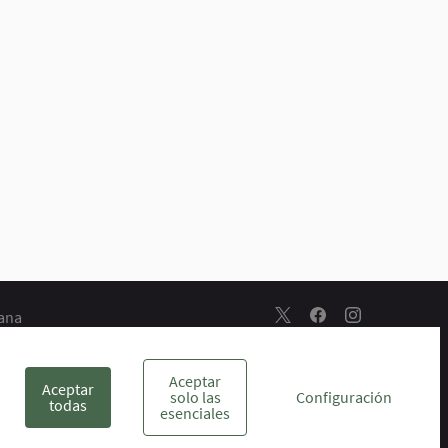
dana
Escuela de Participación 
Escuela de Particip
Escuela de Par
s
Aceptar
Aceptar
solo las
Configuración
todas
esenciales