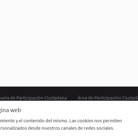
uela de Participación Ciudadana
Área de Participación Ciuda
CURSO LENGUAJE DE SIGNOS ESPAÑOLA A1.2. (PRESENCIAL)
ágina web
Descargar ficheros de datos abiertos
Configuración de cookie
imiento y el contenido del mismo. Las cookies nos permiten
rsonalizados desde nuestros canales de redes sociales.
 externo)