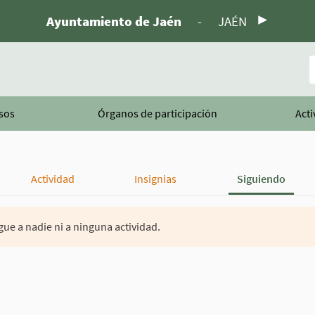
Ayuntamiento de Jaén
-
JAÉN
B
sos
Órganos de participación
Acti
Actividad
Insignias
Siguiendo
gue a nadie ni a ninguna actividad.