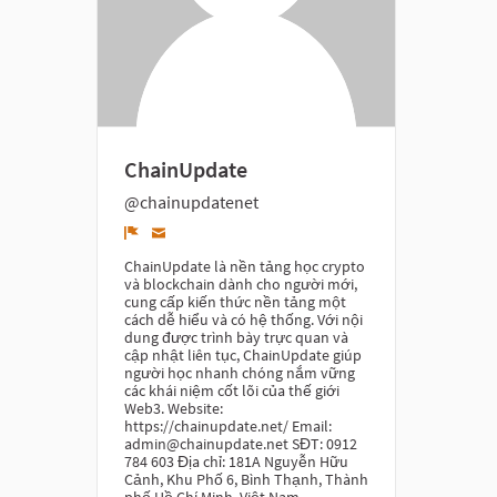
ChainUpdate
@chainupdatenet
Denunciar
ChainUpdate là nền tảng học crypto
và blockchain dành cho người mới,
cung cấp kiến thức nền tảng một
cách dễ hiểu và có hệ thống. Với nội
dung được trình bày trực quan và
cập nhật liên tục, ChainUpdate giúp
người học nhanh chóng nắm vững
các khái niệm cốt lõi của thế giới
Web3. Website:
https://chainupdate.net/ Email:
admin@chainupdate.net SĐT: 0912
784 603 Địa chỉ: 181A Nguyễn Hữu
Cảnh, Khu Phố 6, Bình Thạnh, Thành