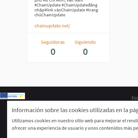
phố Hồ Chí Minh, Việt Nam
#ChainUpdate #ChainUpdateđăng
nhập#link vàoChainUpdate #trang
chủChainUpdate
chainupdate.net/
Seguidoras
Siguiendo
0
0
Esc
Información sobre las cookies utilizadas en la p
Utilizamos cookies en nuestro sitio web para mejorar el rend
ofrecer una experiencia de usuario y unos contenidos más pe
Web creada con
software libre
.
(Enlace