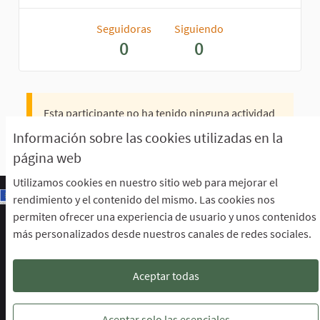
Seguidoras
Siguiendo
0
0
Esta participante no ha tenido ninguna actividad
todavía.
Información sobre las cookies utilizadas en la
página web
Utilizamos cookies en nuestro sitio web para mejorar el
rendimiento y el contenido del mismo. Las cookies nos
permiten ofrecer una experiencia de usuario y unos contenidos
Escuela de Participación Ciudadana
más personalizados desde nuestros canales de redes sociales.
Área de Participación Ciudadana
CURSO LENGUAJE DE SIGNOS ESPAÑOLA A1.2. (PRESENCIAL)
Descargar ficheros de datos abiertos
Aceptar todas
Configuración de cookies
Escuela de Participación Ciudadana en 
Escuela de Participación Ciudada
Escuela de Participación Ciu
Aceptar solo las esenciales