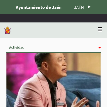
Ayuntamiento de Jaén
-
JAÉN
Actividad
Insignias
Siguiendo
Seguidoras
Grupos