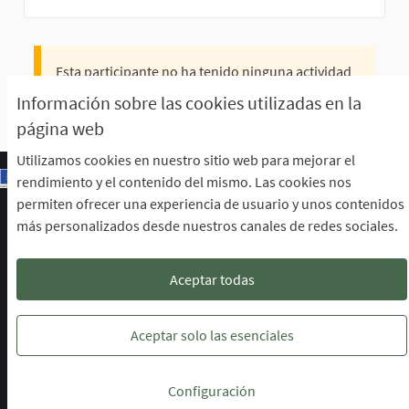
Esta participante no ha tenido ninguna actividad
todavía.
Información sobre las cookies utilizadas en la
página web
Utilizamos cookies en nuestro sitio web para mejorar el
rendimiento y el contenido del mismo. Las cookies nos
permiten ofrecer una experiencia de usuario y unos contenidos
Escuela de Participación Ciudadana
más personalizados desde nuestros canales de redes sociales.
Área de Participación Ciudadana
CURSO LENGUAJE DE SIGNOS ESPAÑOLA A1.2. (PRESENCIAL)
Descargar ficheros de datos abiertos
Aceptar todas
Configuración de cookies
Escuela de Participación Ciudadana en 
Escuela de Participación Ciudada
Escuela de Participación Ciu
Aceptar solo las esenciales
Web creada con
software libre
.
Configuración
(Enlace externo)