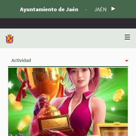
Ayuntamiento de Jaén
-
JAÉN
Actividad
Insignias
Siguiendo
Seguidoras
Grupos