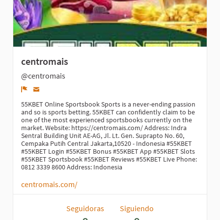
centromais
@centromais
Denunciar
55KBET Online Sportsbook Sports is a never-ending passion
and so is sports betting. 55KBET can confidently claim to be
one of the most experienced sportsbooks currently on the
market. Website: https://centromais.com/ Address: Indra
Sentral Building Unit AE-AG, Jl. Lt. Gen. Suprapto No. 60,
Cempaka Putih Central Jakarta,10520 - Indonesia #55KBET
#55KBET Login #55KBET Bonus #55KBET App #55KBET Slots
#55KBET Sportsbook #55KBET Reviews #55KBET Live Phone:
0812 3339 8600 Address: Indonesia
centromais.com/
Seguidoras
Siguiendo