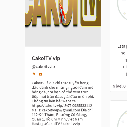
Esta
no 
CakoiTV vip
q
n
@cakoitvvip
Denunciar
Cakoitv là địa chỉ trực tuyến hàng
Nivel 0
đầu dành cho những người đam mê
bóng đá, nơi bạn có thể xem trực
tiếp mọi trận đấu, giải đấu miễn phí.
Thông tin liên hệ: Website :
https://cakoitv.vip/ SĐT 0985533112
Mails: cakoitvvip@gmail.com Địa chỉ
112 Đề Thám, Phường Cô Giang,
Quận 1, Hồ Chí Minh, Việt Nam
Hastag #CakoiTV #cakoitvvip