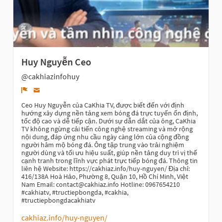
Huy Nguyễn Ceo
@cakhiazinfohuy
Denunciar
Ceo Huy Nguyễn của CaKhia TV, được biết đến với định
hướng xây dựng nền tảng xem bóng đá trực tuyến ổn định,
tốc độ cao và dễ tiếp cận. Dưới sự dẫn dắt của ông, CaKhia
TV không ngừng cải tiến công nghệ streaming và mở rộng
nội dung, đáp ứng nhu cầu ngày càng lớn của cộng đồng
người hâm mộ bóng đá. Ông tập trung vào trải nghiệm
người dùng và tối ưu hiệu suất, giúp nền tảng duy trì vị thế
cạnh tranh trong lĩnh vực phát trực tiếp bóng đá. Thông tin
liên hệ Website: https://cakhiaz.info/huy-nguyen/ Địa chỉ:
416/138A Hoà Hảo, Phường 8, Quận 10, Hồ Chí Minh, Việt
Nam Email: contact@cakhiaz.info Hotline: 0967654210
#cakhiatv, #tructiepbongda, #cakhia,
#tructiepbongdacakhiatv
cakhiaz.info/huy-nguyen/