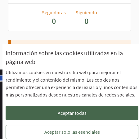
Seguidoras
Siguiendo
0
0
No sigue a nadie ni a ninguna actividad.
Información sobre las cookies utilizadas en la
página web
Utilizamos cookies en nuestro sitio web para mejorar el
rendimiento y el contenido del mismo. Las cookies nos
permiten ofrecer una experiencia de usuario y unos contenidos
Escuela de Participación Ciudadana
más personalizados desde nuestros canales de redes sociales.
Área de Participación Ciudadana
CURSO LENGUAJE DE SIGNOS ESPAÑOLA A1.2. (PRESENCIAL)
Descargar ficheros de datos abiertos
Aceptar todas
Configuración de cookies
Escuela de Participación Ciudadana en 
Escuela de Participación Ciudada
Escuela de Participación Ciu
Aceptar solo las esenciales