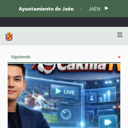
Ayuntamiento de Jaén
-
JAÉN
Siguiendo
Actividad
Insignias
Seguidoras
Grupos