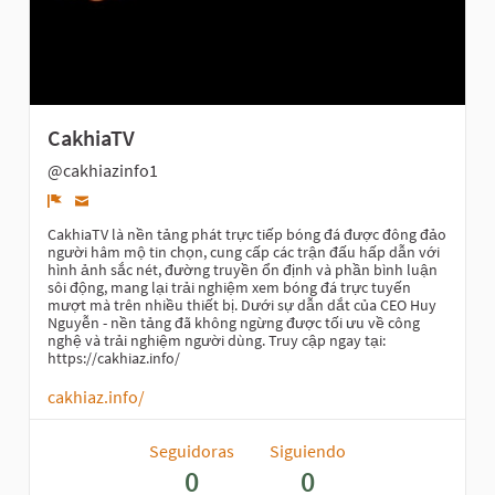
CakhiaTV
@cakhiazinfo1
Denunciar
CakhiaTV là nền tảng phát trực tiếp bóng đá được đông đảo
người hâm mộ tin chọn, cung cấp các trận đấu hấp dẫn với
hình ảnh sắc nét, đường truyền ổn định và phần bình luận
sôi động, mang lại trải nghiệm xem bóng đá trực tuyến
mượt mà trên nhiều thiết bị. Dưới sự dẫn dắt của CEO Huy
Nguyễn - nền tảng đã không ngừng được tối ưu về công
nghệ và trải nghiệm người dùng. Truy cập ngay tại:
https://cakhiaz.info/
cakhiaz.info/
Seguidoras
Siguiendo
0
0