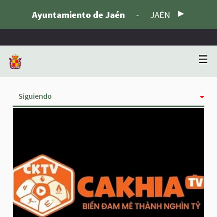
Ayuntamiento de Jaén
-
JAÉN
Siguiendo
Actividad
Insignias
Seguidoras
Grupos