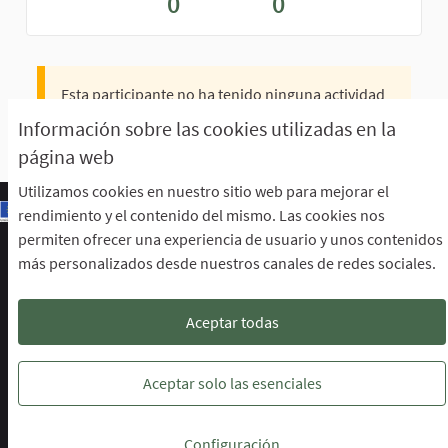
0
0
Esta participante no ha tenido ninguna actividad
todavía.
Información sobre las cookies utilizadas en la
página web
Utilizamos cookies en nuestro sitio web para mejorar el
rendimiento y el contenido del mismo. Las cookies nos
permiten ofrecer una experiencia de usuario y unos contenidos
Escuela de Participación Ciudadana
más personalizados desde nuestros canales de redes sociales.
Área de Participación Ciudadana
CURSO LENGUAJE DE SIGNOS ESPAÑOLA A1.2. (PRESENCIAL)
Descargar ficheros de datos abiertos
Aceptar todas
Configuración de cookies
Escuela de Participación Ciudadana en 
Escuela de Participación Ciudada
Escuela de Participación Ciu
Aceptar solo las esenciales
Web creada con
software libre
.
Configuración