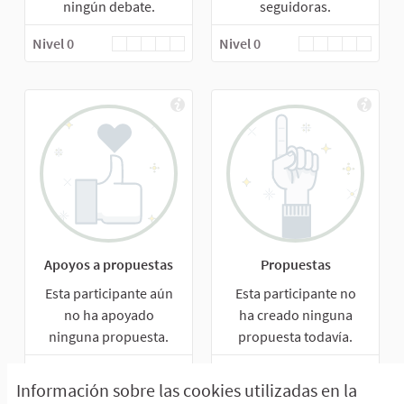
ningún debate.
seguidoras.
Nivel 0
Nivel 0
Apoyos a propuestas
Propuestas
Esta participante aún
Esta participante no
no ha apoyado
ha creado ninguna
ninguna propuesta.
propuesta todavía.
Nivel 0
Nivel 0
Información sobre las cookies utilizadas en la