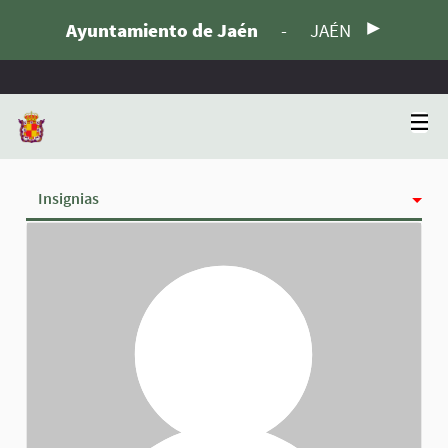
Ayuntamiento de Jaén
-
JAÉN
Insignias
Actividad
Siguiendo
Seguidoras
Grupos