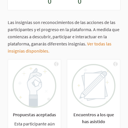
0
0
Las insignias son reconocimientos de las acciones de las
participantes y el progreso en la plataforma. A medida que
comienzas a descubrir, participar e interactuar en la
plataforma, ganarás diferentes insignias.
Ver todas las
insígnias disponibles.
Propuestas aceptadas
Encuentros a los que
has asistido
Esta participante aún