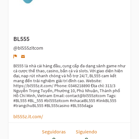
BL555
@bl555zitcom
Denunciar
Bl555 là nhà cái hàng đầu, cung cấp đa dạng sảnh game như
cá cược thể thao, casino, bắn cá và slots. Với giao diện hiện
đại, nạp rút nhanh chóng và hỗ trợ 24/7, BL555 cam kết
mang đến trải nghiệm giải trí đỉnh cao. Website:
https://bl555z.it.com/ Phone: 0346218890 Địa chỉ: 313/3
Nguyễn Trọng Tuyển, Phường 10, Phú Nhuận, Thành phố
Hồ Chí Minh, Vietnam Email: contact@bl555zitcom Tags:
#BL555 #BL_555 #bl555zitcom #nhacaiBL555 #linkBL555
#trangchuBL555 #BL555casino #BL555daga
bl555z.it.com/
Seguidoras
Siguiendo