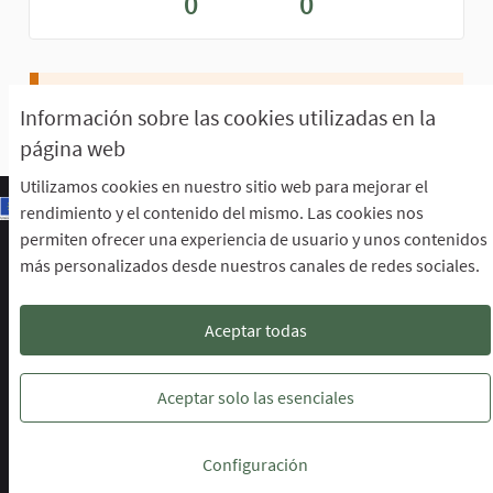
0
0
Aún no perteneces a ningún grupo.
Información sobre las cookies utilizadas en la
página web
Utilizamos cookies en nuestro sitio web para mejorar el
rendimiento y el contenido del mismo. Las cookies nos
permiten ofrecer una experiencia de usuario y unos contenidos
Escuela de Participación Ciudadana
más personalizados desde nuestros canales de redes sociales.
Área de Participación Ciudadana
CURSO LENGUAJE DE SIGNOS ESPAÑOLA A1.2. (PRESENCIAL)
Descargar ficheros de datos abiertos
Aceptar todas
Configuración de cookies
Escuela de Participación Ciudadana en 
Escuela de Participación Ciudada
Escuela de Participación Ciu
Aceptar solo las esenciales
Web creada con
software libre
.
Configuración
(Enlace externo)