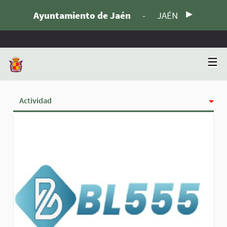
Ayuntamiento de Jaén
-
JAÉN
Actividad
Insignias
Siguiendo
Seguidoras
Grupos