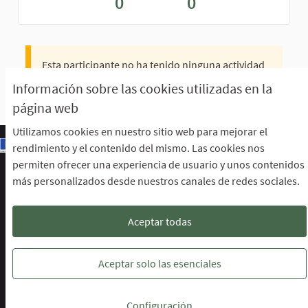
0
0
Esta participante no ha tenido ninguna actividad
todavía.
Información sobre las cookies utilizadas en la
página web
Utilizamos cookies en nuestro sitio web para mejorar el
rendimiento y el contenido del mismo. Las cookies nos
permiten ofrecer una experiencia de usuario y unos contenidos
Escuela de Participación Ciudadana
más personalizados desde nuestros canales de redes sociales.
Área de Participación Ciudadana
CURSO LENGUAJE DE SIGNOS ESPAÑOLA A1.2. (PRESENCIAL)
Descargar ficheros de datos abiertos
Aceptar todas
Configuración de cookies
Escuela de Participación Ciudadana en 
Escuela de Participación Ciudada
Escuela de Participación Ciu
Aceptar solo las esenciales
Web creada con
software libre
.
Configuración